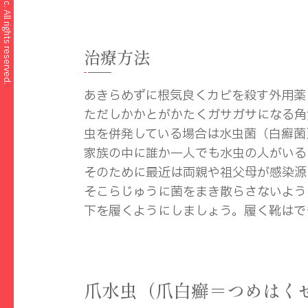
©Hosoya Hifuka Clinic. All rights reserved.
治療方法
あきらめずに根気良くカビを殺す外用薬
ただしかかとがかたくガサガサになる角
虫を併発している場合は水虫菌（白癬菌
家族の中に誰か一人でも水虫の人がいる
そのために最近は両親や祖父母が感染源
そこらじゅうに菌をまき散らさないよう
下を履くようにしましょう。履く靴はで
爪水虫（爪白癬＝つめはく