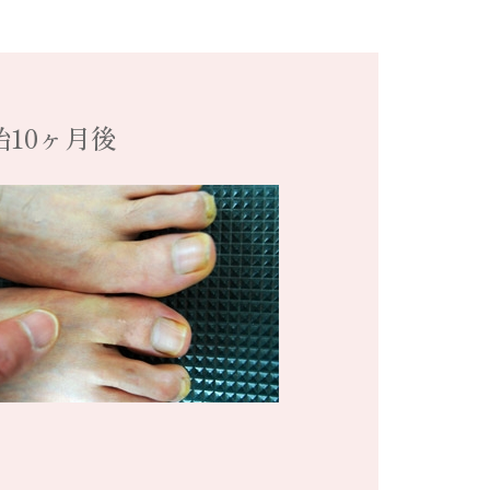
始10ヶ月後