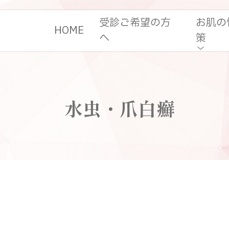
受診ご希望の方
お肌の
HOME
へ
策
水虫・爪白癬