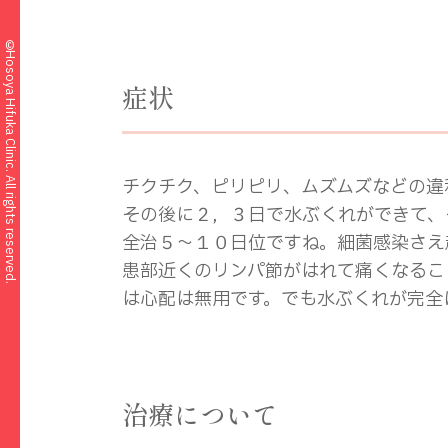
©Hosoya Hifuka Clinic. All rights reserved.
症状
チクチク、ピリピリ、ムズムズなどの違
その後に２，３日で水ぶくれができて、
全治５～１０日位ですね。細菌感染さえ
患部近くのリンパ節がはれて痛くなるこ
は心配は無用です。
でも水ぶくれが完全
治療について