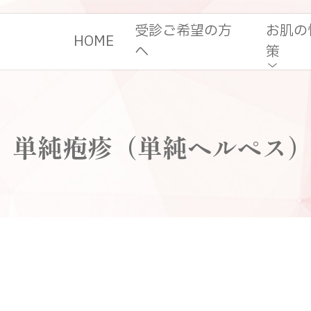
受診ご希望の方
お肌の
HOME
へ
策
単純疱疹（単純ヘルペス