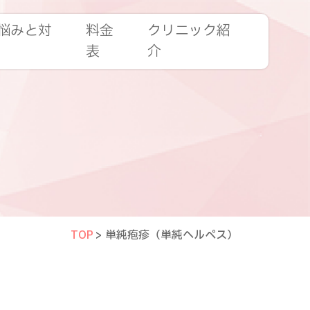
悩みと対
料金
クリニック紹
表
介
）
TOP
>
単純疱疹（単純ヘルペス）