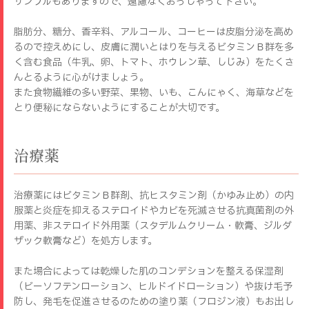
サンプルもありますので、遠慮なくおっしゃって下さい。
脂肪分、糖分、香辛料、アルコール、コーヒーは皮脂分泌を高め
るので控えめにし、皮膚に潤いとはりを与えるビタミンＢ群を多
く含む食品（牛乳、卵、トマト、ホウレン草、しじみ）をたくさ
んとるように心がけましょう。
また食物繊維の多い野菜、果物、いも、こんにゃく、海草などを
とり便秘にならないようにすることが大切です。
治療薬
治療薬にはビタミンＢ群剤、抗ヒスタミン剤（かゆみ止め）の内
服薬と炎症を抑えるステロイドやカビを死滅させる抗真菌剤の外
用薬、非ステロイド外用薬（スタデルムクリーム・軟膏、ジルダ
ザック軟膏など）を処方します。
また場合によっては乾燥した肌のコンデションを整える保湿剤
（ビーソフテンローション、ヒルドイドローション）や抜け毛予
防し、発毛を促進させるのための塗り薬（フロジン液）もお出し