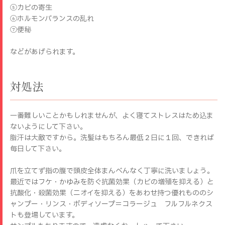
⑤カビの寄生
⑥ホルモンバランスの乱れ
⑦便秘
などがあげられます。
対処法
一番難しいことかもしれませんが、よく寝てストレスはため込ま
ないようにして下さい。
脂汗は大敵ですから。洗髪はもちろん最低２日に１回、できれば
毎日して下さい。
爪を立てず指の腹で頭皮全体まんべんなく丁寧に洗いましょう。
最近ではフケ・かゆみを防ぐ抗菌効果（カビの増殖を抑える）と
抗酸化・殺菌効果（ニオイを抑える）をあわせ持つ優れもののシ
ャンプー・リンス・ボディソープ＝コラージュ フルフルネクス
トも登場しています。