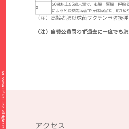
60歳以上65歳未満で、心臓・腎臓・呼
2
による免疫機能障害で身体障害者手帳1級
（注）高齢者肺炎球菌ワクチン予防接種
（注）自費公費問わず過去に一度でも肺
©Hosoya Hifuka Clinic. All rights reserved.
アクセス